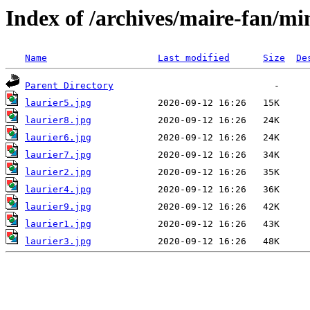
Index of /archives/maire-fan/mi
Name
Last modified
Size
De
Parent Directory
laurier5.jpg
laurier8.jpg
laurier6.jpg
laurier7.jpg
laurier2.jpg
laurier4.jpg
laurier9.jpg
laurier1.jpg
laurier3.jpg