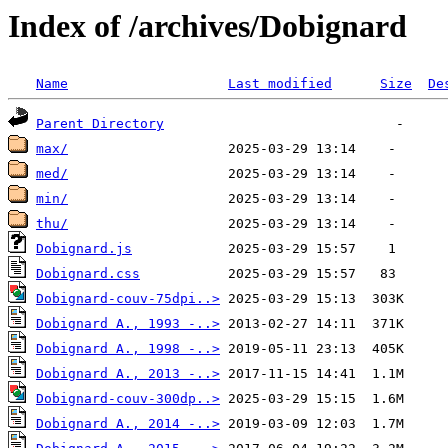
Index of /archives/Dobignard
Name
Last modified
Size
De
Parent Directory
max/
med/
min/
thu/
Dobignard.js
Dobignard.css
Dobignard-couv-75dpi..>
Dobignard A., 1993 -..>
Dobignard A., 1998 -..>
Dobignard A., 2013 -..>
Dobignard-couv-300dp..>
Dobignard A., 2014 -..>