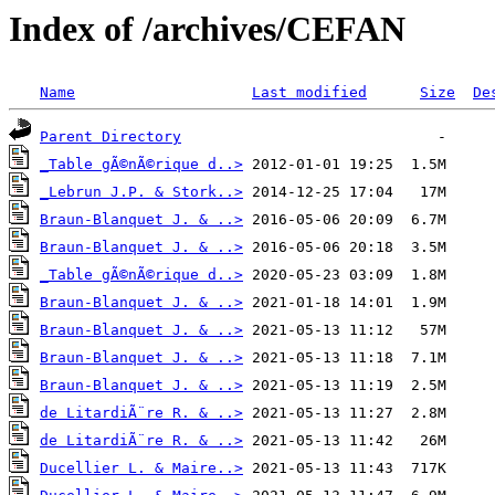
Index of /archives/CEFAN
Name
Last modified
Size
De
Parent Directory
_Table gÃ©nÃ©rique d..>
_Lebrun J.P. & Stork..>
Braun-Blanquet J. & ..>
Braun-Blanquet J. & ..>
_Table gÃ©nÃ©rique d..>
Braun-Blanquet J. & ..>
Braun-Blanquet J. & ..>
Braun-Blanquet J. & ..>
Braun-Blanquet J. & ..>
de LitardiÃ¨re R. & ..>
de LitardiÃ¨re R. & ..>
Ducellier L. & Maire..>